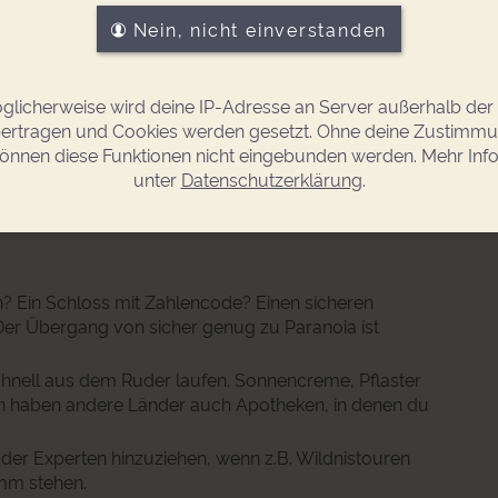
Nein, nicht einverstanden
nd manchmal auch das Zelt, die Isomatte und der
glicherweise wird deine IP-Adresse an Server außerhalb der
chiedene Themen eine Rolle spielen.
ertragen und Cookies werden gesetzt. Ohne deine Zustimm
 Tage wandern gehen.”
önnen diese Funktionen nicht eingebunden werden. Mehr Inf
unter
Datenschutzerklärung
.
g. Da muss ich unbedingt in die Philharmonie.”
n? Ein Schloss mit Zahlencode? Einen sicheren
er Übergang von sicher genug zu Paranoia ist
chnell aus dem Ruder laufen. Sonnencreme, Pflaster
en haben andere Länder auch Apotheken, in denen du
der Experten hinzuziehen, wenn z.B. Wildnistouren
mm stehen.