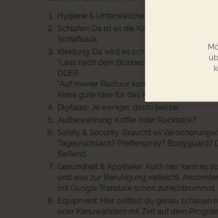
Hygiene & Unterwäsche: ist klar, oder?
Schlafen: Da ist es die Kleidung fürs Bett u
Schlafsack.
Mö
Kleidung: Da wird es schnell viel, wenn vers
üb
“Lass nach dem Business Trip noch ein paar
k
ODER
“Auf meiner Radtour komme ich durch Hambur
Keine gute Idee für das kleine Reisegepäck.
Digitales: Je weniger, desto besser.
Aufbewahrung: Koffer oder Rucksack?
Safety & Security: Braucht es Versicherunge
Tagesrucksack? Pfefferspray? Bodyguard? D
fließend.
Gesundheit & Apotheke: Auch hier kann es s
und was zur Beruhigung vielleicht. Ansonst
mit Google Translate schon zurechtkommst.
Equipment: Hier solltest du genau schauen o
oder Kanuwandern mit Zelt auf dem Progra