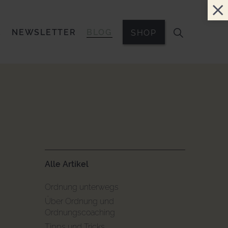
E
NEWSLETTER
BLOG
SHOP
Alle Artikel
Ordnung unterwegs
Über Ordnung und
Ordnungscoaching
Tipps und Tricks