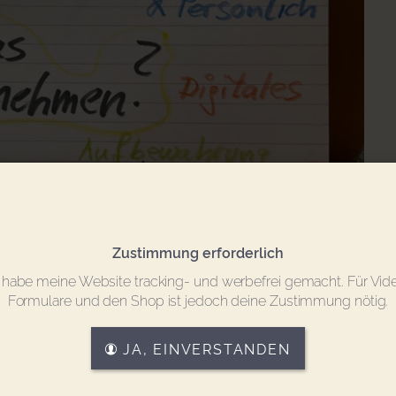
Zustimmung erforderlich
 habe meine Website tracking- und werbefrei gemacht. Für Vid
Formulare und den Shop ist jedoch deine Zustimmung nötig.
JA, EINVERSTANDEN
rien? Nur zu!