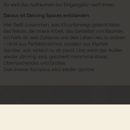
So wird das Aufräumen zur Eingangstür nach innen.
Daraus ist Dancing Spaces entstanden.
Hier fließt zusammen, was ich unterwegs gelernt habe:
das Reisen, die innere Arbeit, das Gestalten von Räumen.
Ich helfe dir, dein Zuhause und dein Leben neu zu ordnen
– nicht aus Perfektionismus, sondern aus Klarheit
darüber, was wirklich zu dir passt. Und wenn das Außen
wieder stimmig wird, geschieht manchmal etwas
Überraschendes und Großes:
Dein innerer Kompass wird wieder spürbar.