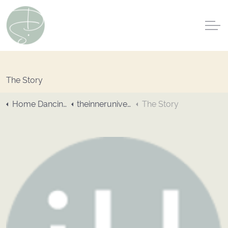
The Story
Home DancingSpaces
theinneruniverse
The Story