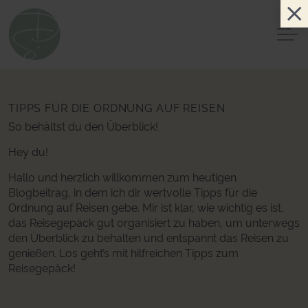
TIPPS FÜR DIE ORDNUNG AUF REISEN
So behältst du den Überblick!
Hey du!
Hallo und herzlich willkommen zum heutigen
Blogbeitrag, in dem ich dir wertvolle Tipps für die
Ordnung auf Reisen gebe. Mir ist klar, wie wichtig es ist,
das Reisegepäck gut organisiert zu haben, um unterwegs
den Überblick zu behalten und entspannt das Reisen zu
genießen. Los geht’s mit hilfreichen Tipps zum
Reisegepäck!