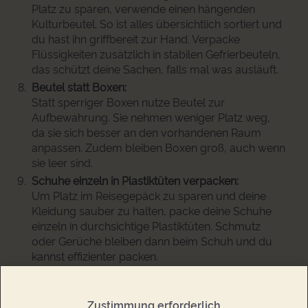
Platz zu sparen, verwende einen hängenden
Kulturbeutel. So ist alles übersichtlich sortiert und
du hast ihn griffbereit zur Hand. Verpacke
Flüssigkeiten zusätzlich in stabilen Gefrierbeuteln,
das schützt deine Sachen, falls mal was ausläuft.
Beutel statt Boxen:
Statt sperriger Boxen nutze Beutel zur
Aufbewahrung. Sie nehmen weniger Platz weg,
da sie sich besser an den vorhandenen Raum
anpassen. Zudem bleiben Boxen groß, auch wenn
sie leer sind.
Schuhe einzeln in Plastiktüten verpacken:
Um Platz im Reisegepäck zu sparen und deine
Kleidung sauber zu halten, packe deine Schuhe
einzeln in durchsichtige Plastiktüten. Schmutz
oder Gerüche bleiben dann beim Schuh und du
kannst effizienter packen.
Verwende durchsichtige und farbige Beutel:
Um Dinge, die zusammengehören, leichter
wiederzufinden, nutze durchsichtige und farbige
Zustimmung erforderlich