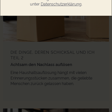
unter
Datenschutzerklärung
.
DIE DINGE, DEREN SCHICKSAL UND ICH
TEIL 2
Achtsam den Nachlass auflösen
Eine Haushaltsauflösung hängt mit vielen
Erinnerungsstücken zusammen, die geliebte
Menschen zurück gelassen haben.