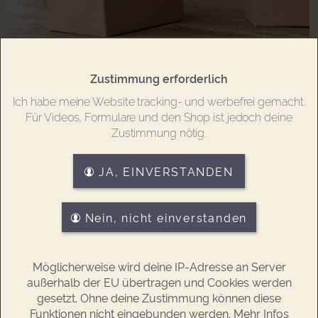
ABSCHIED & AUFBRUCH
TEIL 5
Zustimmung erforderlich
Achtsam den Nachlass auflösen
Ich habe meine Website tracking- und werbefrei gemacht.
Eine Haushaltsauflösung hängt mit vielen
Für Videos, Formulare und den Shop ist jedoch deine
Erinnerungsstücken zusammen, die geliebte
Zustimmung nötig.
Menschen zurück gelassen haben.
JA, EINVERSTANDEN
Nein, nicht einverstanden
Möglicherweise wird deine IP-Adresse an Server
außerhalb der EU übertragen und Cookies werden
gesetzt. Ohne deine Zustimmung können diese
Funktionen nicht eingebunden werden. Mehr Infos