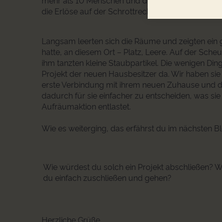
mehr als 10 Menschen und der Container war 3 Stun
die Erlöse auf der Schrottrechnung und den leer
Langsam leerten sich die Räume und zeigten ein g
hatte, an diesem Ort – Platz, Leere. Auf der Sche
ihm tanzten kleine Staubpartikel. Die wenigen Din
Projekt der neuen Hausbesitzer da. Wir haben sie 
erste Verbindung mit ihrem neuen Zuhause und 
dadurch für sie einfacher zu entscheiden, was s
Aufräumaktion entlastet.
Wie es weiterging, das erfährst du im nächsten B
Wie würdest du solch ein Projekt abschließen? 
du einfach zuschließen und gehen?
Herzliche Grüße