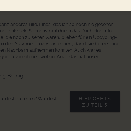
den später rappelvoll. Ein voller Erfolg, als wir später
en Hof sahen.
anz anderes Bild. Eines, das ich so noch nie gesehen
une schien ein Sonnenstrahl durch das Dach hinein. In
ge, die noch zu sehen waren, blieben für ein Upcycling-
in den Ausräumprozess integriert, damit sie bereits eine
den Nachbarn aufnehmen konnten. Auch war es
ie gern übernehmen wollen. Auch das hat unsere
log-Beitrag…
Würdest du feiern? Würdest
HIER GEHTS
ZU TEIL 5