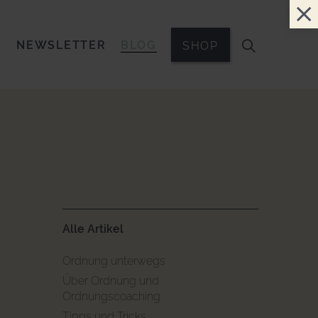
E
NEWSLETTER
BLOG
SHOP
Alle Artikel
Ordnung unterwegs
Über Ordnung und
Ordnungscoaching
Tipps und Tricks