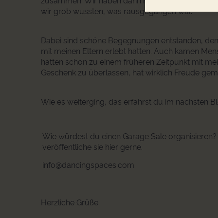
zusammen. Wir haben dann nur einen Preis für d
wir grob wussten, was rausgegangen war.
Dabei sind schöne Begegnungen entstanden, den
mit meinen Eltern erlebt hatten. Auch kamen Men
hatten schon zu einem früheren Zeitpunkt mit me
Geschenk zu überlassen, hat wirklich Freude gema
Wie es weiterging, das erfährst du im nächsten B
Wie würdest du einen Garage Sale organisieren? S
veröffentliche sie hier gerne.
info@dancingspaces.com
Herzliche Grüße