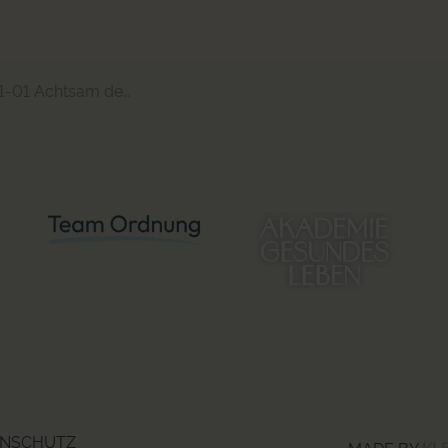
tsam den Nachlass auflösen_Teil 3
ENSCHUTZ
MADE BY
KL