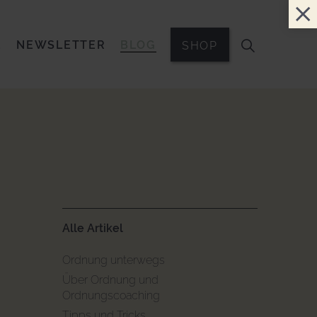
E
NEWSLETTER
BLOG
SHOP
Alle Artikel
Ordnung unterwegs
Über Ordnung und
Ordnungscoaching
Tipps und Tricks