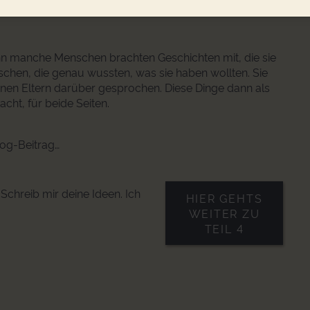
ieses Häufchen verhandelt und ein Foto gemacht, damit
n manche Menschen brachten Geschichten mit, die sie
schen, die genau wussten, was sie haben wollten. Sie
inen Eltern darüber gesprochen. Diese Dinge dann als
cht, für beide Seiten.
log-Beitrag…
chreib mir deine Ideen. Ich
HIER GEHTS
WEITER ZU
TEIL 4