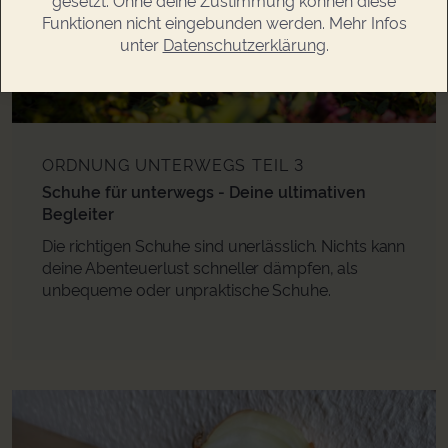
Funktionen nicht eingebunden werden. Mehr Infos
unter
Datenschutzerklärung
.
ORDNUNG UNTERWEGS
TEIL 3
Schuhe für unterwegs - Deine ultimativen
Begleiter
Die richtigen Schuhe sind unerlässlich. Nichts kann
deine Abenteuerlust schneller dämpfen, als
unbequeme oder unpraktische Schuhe.