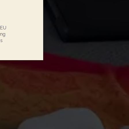
 EU
ung
os