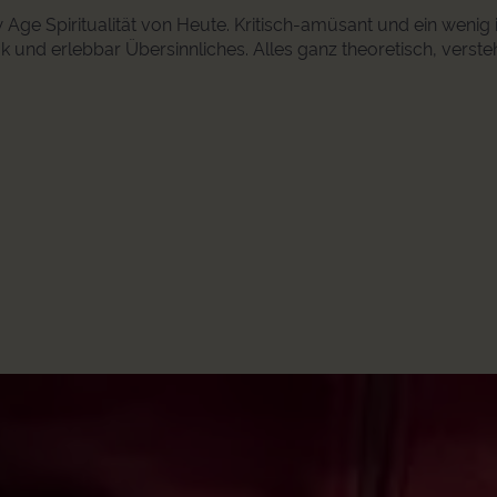
 Age Spiritualität von Heute. Kritisch-amüsant und ein wenig 
nd erlebbar Übersinnliches. Alles ganz theoretisch, versteht