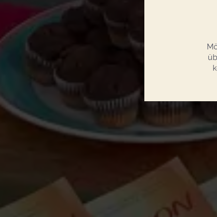
Mö
üb
k