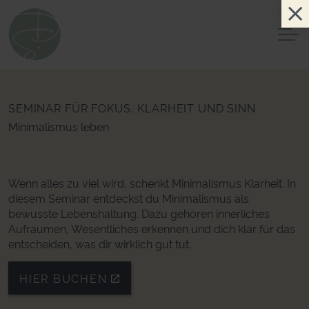
SEMINAR FÜR FOKUS, KLARHEIT UND SINN
Minimalismus leben
Wenn alles zu viel wird, schenkt Minimalismus Klarheit. In
diesem Seminar entdeckst du Minimalismus als
bewusste Lebenshaltung. Dazu gehören innerliches
Aufräumen, Wesentliches erkennen und dich klar für das
entscheiden, was dir wirklich gut tut.
HIER BUCHEN