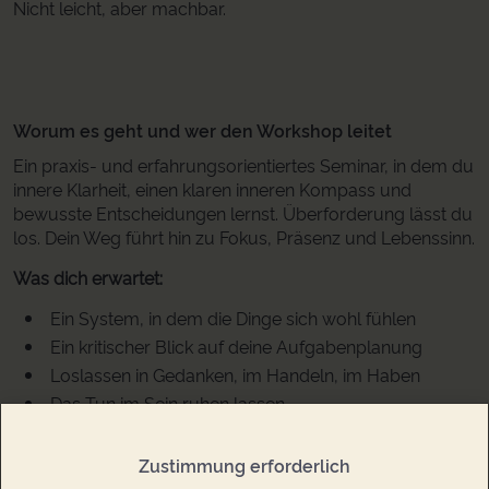
Nicht leicht, aber machbar.
Worum es geht und wer den Workshop leitet
Ein praxis- und erfahrungsorientiertes Seminar, in dem du
innere Klarheit, einen klaren inneren Kompass und
bewusste Entscheidungen lernst. Überforderung lässt du
los. Dein Weg führt hin zu Fokus, Präsenz und Lebenssinn.
Was dich erwartet:
Ein System, in dem die Dinge sich wohl fühlen
Ein kritischer Blick auf deine Aufgabenplanung
Loslassen in Gedanken, im Handeln, im Haben
Das Tun im Sein ruhen lassen
Zustimmung erforderlich